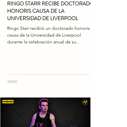
RINGO STARR RECIBE DOCTORADO
HONORIS CAUSA DE LA
UNIVERSIDAD DE LIVERPOOL
Ringo Starr recibió un doctorado honoris
causa de la Universidad de Liverpool
durante la celebración anual de su
cumpleaños número 86 en Los Ángeles. La
distinción fue entregada por la rectora
Wendy Beetlestone, quien destacó la
enorme influencia que el ex Beatle ha
ejercido sobre la música y la proyección
internacional de su ciudad natal. Al
agradecer el reconocimiento, Starr expresó
sentirse profundamente honrado por recibir
un título de la universidad donde nació y
creció.