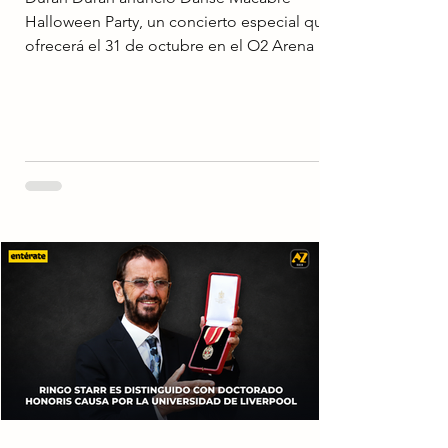
Halloween Party, un concierto especial que
ofrecerá el 31 de octubre en el O2 Arena de
Londres como cierre de su gira británica de
2026. Inspirado en el exitoso álbum Danse
Macabre, el espectáculo invitará a los
asistentes a asistir disfrazados y contará con
una producción temática de Halloween,
efectos especiales y canciones poco
habituales dentro del repertorio de la
banda. Además del concierto, el recinto
ofrecerá experiencias inmersivas r