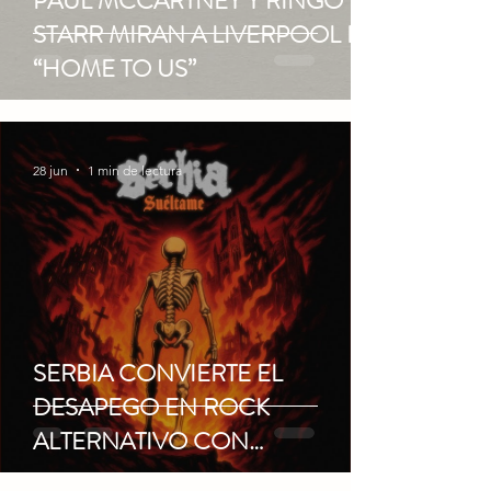
PAUL MCCARTNEY Y RINGO
STARR MIRAN A LIVERPOOL EN
“HOME TO US”
28 jun
1 min de lectura
SERBIA CONVIERTE EL
DESAPEGO EN ROCK
ALTERNATIVO CON
“SUÉLTAME”