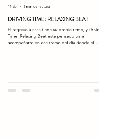
11 abr
1 min de lectura
DRIVING TIME: RELAXING BEAT
El regreso a casa tiene su propio ritmo, y Driving
Time: Relaxing Beat está pensado para
acompañarte en ese tramo del día donde el
tráfico exige calma y la mente pide desconexión.
Cada tarde, el programa crea una atmósfera
sonora suave y envolvente, ideal para soltar
tensiones y dejar que el camino fluya sin prisa.
Con una selección cuidada de beats relajantes y
sonidos balanceados, Driving Time: Relaxing Beat
transforma el “rush hour” en un espacio más
llevadero, perfecto