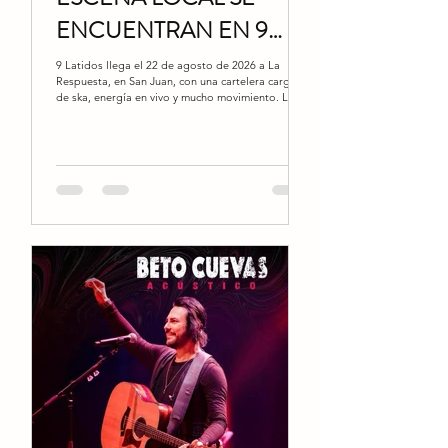
ENCUENTRAN EN 9
LATIDOS
9 Latidos llega el 22 de agosto de 2026 a La
Respuesta, en San Juan, con una cartelera cargada
de ska, energía en vivo y mucho movimiento. La
noche reúne a Sinkronía, Out of Control Army
desde la Ciudad de México y Los Inconformes, en
un encuentro pensado para los que disfrutan los
metales, el ritmo acelerado y esa vibra callejera
que siempre conecta con el público. La propuesta
también suma la participación de Skapulario,
Tropa y Negros Vivos, ampliando todavía más el
sabor