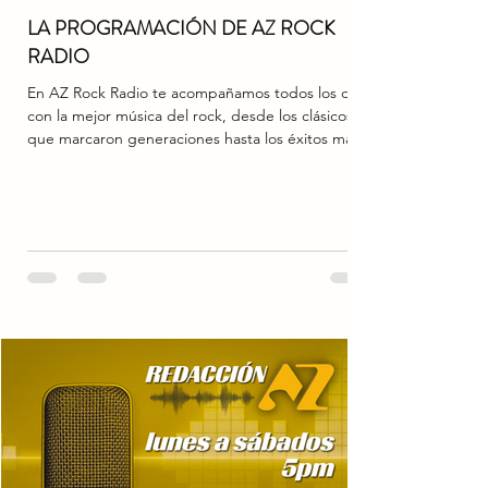
LA PROGRAMACIÓN DE AZ ROCK
RADIO
En AZ Rock Radio te acompañamos todos los días
con la mejor música del rock, desde los clásicos
que marcaron generaciones hasta los éxitos más
recientes. Lunes a Domingo 8:00 a.m. – José Sanz
A media mañana, José te acompaña con una
mezcla perfecta de grandes éxitos y rock
moderno. 2:00 p.m. – Fred Virella En la tarde,
Fred mantiene el ambiente encendido con los
himnos más poderosos del rock de todas las
épocas. Disfruta de una programación continua,
variada y llena de buen