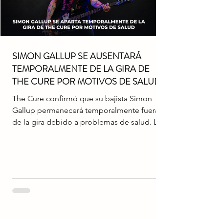
SIMON GALLUP SE AUSENTARÁ
TEMPORALMENTE DE LA GIRA DE
THE CURE POR MOTIVOS DE SALUD
The Cure confirmó que su bajista Simon
Gallup permanecerá temporalmente fuera
de la gira debido a problemas de salud. La
ausencia se produjo durante la presentación
del 10 de julio, donde fue sustituido por su
hijo Eden Gallup, después de que la banda
informara que el músico no se encontraba
en condiciones de actuar. El grupo explicó
la situación mediante un mensaje publicado
en Instagram y aseguró que Eden continuará
reemplazando a su padre mientras sea