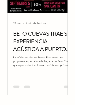
27 mar
1 min de lectura
BETO CUEVAS TRAE SU
EXPERIENCIA
ACÚSTICA A PUERTO
RICO
La música en vivo en Puerto Rico suma una
propuesta especial con la llegada de Beto Cuevas,
quien presentará su formato acústico el próximo 5
de septiembre de 2026 en el Coca-Cola Music Hall
en San Juan. Con una trayectoria sólida y una voz
inconfundible dentro del rock en español, el artista
ofrecerá un espectáculo más íntimo, donde cada
canción cobra una nueva dimensión. Este concierto
promete una experiencia distinta, centrada en la
conexión directa con el público, resalta