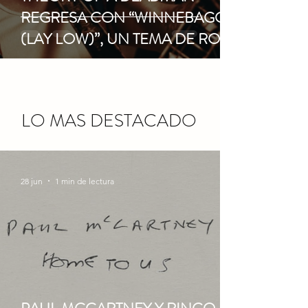
REGRESA CON “WINNEBAGO
(LAY LOW)”, UN TEMA DE ROCK
CON ACTITUD RELAJADA Y
ESPÍRITU DE CARRETERA
LO MAS DESTACADO
28 jun
1 min de lectura