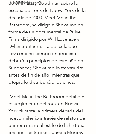
Lo Mas Destacado
de SPIN Lizzy Goodman sobre la 
escena del rock de Nueva York de la 
década de 2000, Meet Me in the 
Bathroom, se dirige a Showtime en 
forma de un documental de Pulse 
Films dirigido por Will Lovelace y 
Dylan Southern.  La película que 
lleva mucho tiempo en proceso 
debutó a principios de este año en 
Sundance;  Showtime lo transmitirá 
antes de fin de año, mientras que 
Utopía lo distribuirá a los cines.
 Meet Me in the Bathroom detalló el 
resurgimiento del rock en Nueva 
York durante la primera década del 
nuevo milenio a través de relatos de 
primera mano al estilo de la historia 
oral de The Strokes, James Murphy 