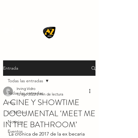
AZ ROCK
Entrada
Todas las entradas
Irving Vidro
Todas las entradas
12 ago 2022
2 min de lectura
A CINE Y SHOWTIME
Hoy
DOCUMENTAL ‘MEET ME
Lo Nuevo
IN THE BATHROOM’
Noticias
Eventos
La crónica de 2017 de la ex becaria 