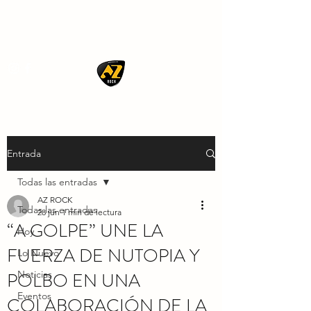
AZ ROCK
Entrada
Todas las entradas
AZ ROCK
Todas las entradas
28 jun
1 min de lectura
“A GOLPE” UNE LA
Hoy
FUERZA DE NUTOPIA Y
Lo Nuevo
POLBO EN UNA
Noticias
Eventos
COLABORACIÓN DE LA