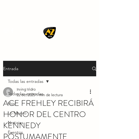
AZ ROCK
Entrada
Todas las entradas
Irving Vidro
Todas las entradas
22 oct 2025
1 min de lectura
ACE FREHLEY RECIBIRÁ
Hoy
HONOR DEL CENTRO
Lo Nuevo
KENNEDY
Noticias
Eventos
PÓSTUMAMENTE