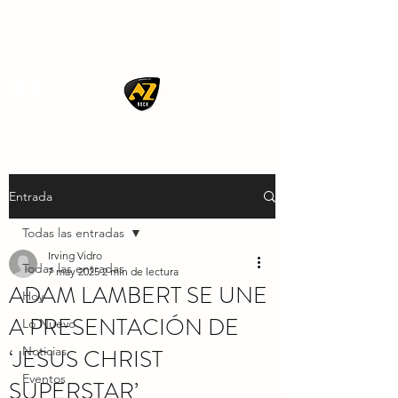
AZ ROCK
Entrada
Todas las entradas
Irving Vidro
Todas las entradas
7 may 2025
2 min de lectura
ADAM LAMBERT SE UNE
Hoy
A PRESENTACIÓN DE
Lo Nuevo
‘JESUS CHRIST
Noticias
Eventos
SUPERSTAR’