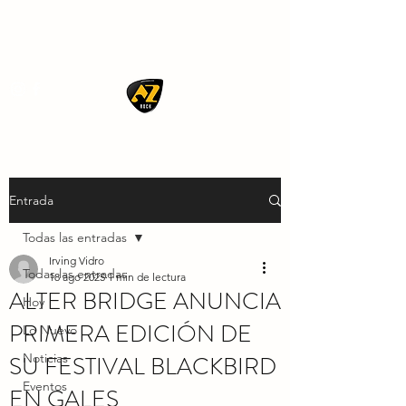
AZ ROCK
Entrada
Todas las entradas
Irving Vidro
Todas las entradas
18 ago 2025
1 min de lectura
ALTER BRIDGE ANUNCIA
Hoy
PRIMERA EDICIÓN DE
Lo Nuevo
SU FESTIVAL BLACKBIRD
Noticias
Eventos
EN GALES