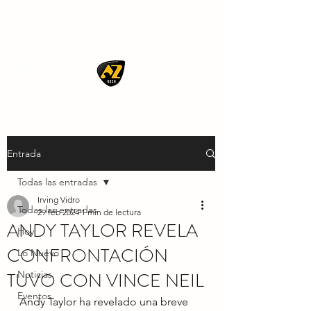
AZ ROCK
Entrada
Todas las entradas
Irving Vidro
Todas las entradas
29 feb 2024
1 min de lectura
ANDY TAYLOR REVELA
Hoy
CONFRONTACIÓN
Lo Nuevo
TUVO CON VINCE NEIL
Noticias
Eventos
Andy Taylor ha revelado una breve 