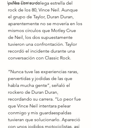
Lo Mas Destacado
pelea con su colega estrella del 
rock de los 80, Vince Neil. Aunque 
el grupo de Taylor, Duran Duran, 
aparentemente no se movería en los 
mismos círculos que Motley Crue 
de Neil, los dos supuestamente 
tuvieron una confrontación. Taylor 
recordó el incidente durante una 
conversación con Classic Rock.
“Nunca tuve las experiencias raras, 
pervertidas y jodidas de las que 
habla mucha gente”, señaló el 
rockero de Duran Duran, 
recordando su carrera. “Lo peor fue 
que Vince Neil intentara pelear 
conmigo y mis guardaespaldas 
tuvieran que solucionarlo. Apareció 
con unos jodidos motociclistas, así 