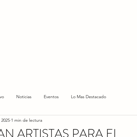
HOME
HOY
NOTICIAS
LO NUEVO
EVENTO
vo
Noticias
Eventos
Lo Mas Destacado
 2025
1 min de lectura
N ARTISTAS PARA EL