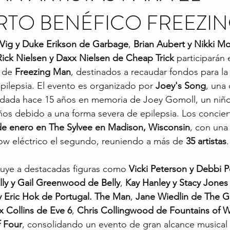
RTO BENÉFICO FREEZI
Vig y Duke Erikson de Garbage
, 
Brian Aubert y Nikki M
Rick Nielsen y Daxx Nielsen de Cheap Trick
 participarán 
 de 
Freezing Man
, destinados a recaudar fondos para la 
pilepsia. El evento es organizado por 
Joey's Song
, una
undada hace 15 años en memoria de Joey Gomoll, un niño 
ños debido a una forma severa de epilepsia. Los concier
 de enero en The Sylvee en Madison, Wisconsin
, con una
how eléctrico el segundo, reuniendo a más de 
35 artistas
.
cluye a destacadas figuras como 
Vicki Peterson y Debbi 
ly y Gail Greenwood de Belly
, 
Kay Hanley y Stacy Jones 
y Eric Hok de Portugal. The Man
, 
Jane Wiedlin de The G
 Collins de Eve 6
, 
Chris Collingwood de Fountains of 
 Four
, consolidando un evento de gran alcance musical y