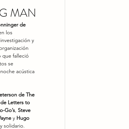
NG MAN
onninger de 
en los 
investigación y 
 organización 
que falleció 
tos se 
 noche acústica 
Peterson de The 
de Letters to 
o-Go’s
, 
Steve 
Wayne
 y 
Hugo 
 solidario.