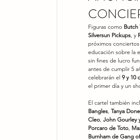
CONCIE
Figuras como 
Butch 
Silversun Pickups
, y 
próximos conciertos
educación sobre la e
sin fines de lucro f
antes de cumplir 5 a
celebrarán el 
9 y 10
el primer día y un s
El cartel también in
Bangles
, 
Tanya Donel
Cleo
, 
John Gourley 
Porcaro de Toto
, 
Max
Burnham de Gang of