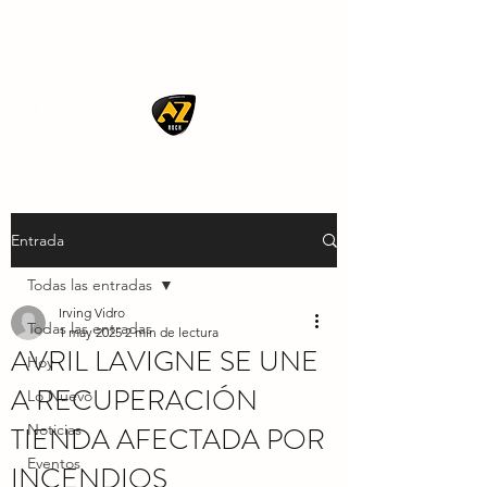
AZ ROCK
Entrada
Todas las entradas
Irving Vidro
Todas las entradas
1 may 2025
2 min de lectura
AVRIL LAVIGNE SE UNE
Hoy
A RECUPERACIÓN
Lo Nuevo
TIENDA AFECTADA POR
Noticias
Eventos
INCENDIOS