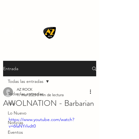
AZ ROCK
Entrada
Todas las entradas
AZ ROCK
Todas las entradas
17 mar 2025
0 min de lectura
AWOLNATION - Barbarian
Hoy
Lo Nuevo
https://www.youtube.com/watch?
Noticias
v=6faNYrlvdt0
Eventos