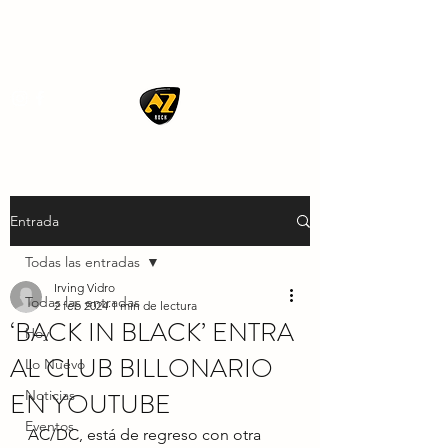
AZ ROCK
Entrada
Todas las entradas
Irving Vidro
Todas las entradas
2 feb 2024
1 min de lectura
‘BACK IN BLACK’ ENTRA
Hoy
AL CLUB BILLONARIO
Lo Nuevo
EN YOUTUBE
Noticias
Eventos
AC/DC, está de regreso con otra 