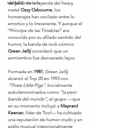
Lo Mas Destacado
de julio
, de la leyenda del heavy 
metal 
Ozzy Osbourne
, los 
homenajes han oscilado entre lo 
emotivo y lo irreverente. Y aunque el 
“Príncipe de las Tinieblas” era 
conocido por su afilado sentido del 
humor, la banda de rock cómico 
Green Jellÿ
 consideró que un 
exmiembro fue demasiado lejos.
Formada en 
1981
, Green Jellÿ 
alcanzó el Top 20 en 1993 con 
“Three Little Pigs”
. Inicialmente 
autodenominados como 
“la peor 
banda del mundo”
, el grupo —que 
en su momento incluyó a 
Maynard 
Keenan
, líder de Tool— ha cultivado 
una reputación de humor crudo y un 
estilo musical intencionalmente 