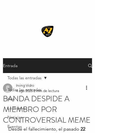
AZ ROCK
Entrada
Todas las entradas
Irving Vidro
Todas las entradas
4 ago 2025
2 min de lectura
BANDA DESPIDE A
Hoy
MIEMBRO POR
Lo Nuevo
CONTROVERSIAL MEME
Noticias
Eventos
Desde el fallecimiento, el pasado 
22 