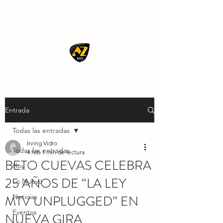
AZ ROCK
Entrada
Todas las entradas
Irving Vidro
Todas las entradas
4 feb
1 min de lectura
BETO CUEVAS CELEBRA
Hoy
25 AÑOS DE “LA LEY
Lo Nuevo
MTV UNPLUGGED” EN
Noticias
Eventos
NUEVA GIRA