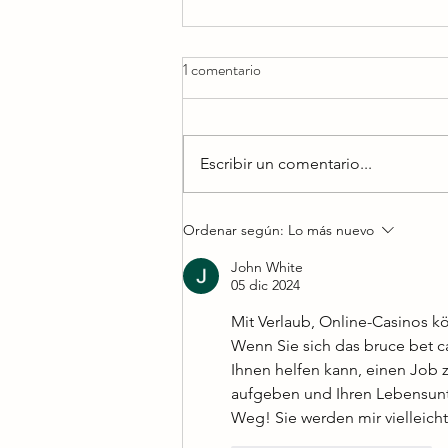
1 comentario
Escribir un comentario...
LIMP BIZKIT RESERVA
Ordenar según:
Lo más nuevo
TIEMPO DE ESTUDIO EN
John White
AGOSTO PARA TRABAJAR
05 dic 2024
EN NUEVA MÚSICA
Mit Verlaub, Online-Casinos kö
Wenn Sie sich das bruce bet c
Ihnen helfen kann, einen Job 
aufgeben und Ihren Lebensunter
Weg! Sie werden mir vielleicht