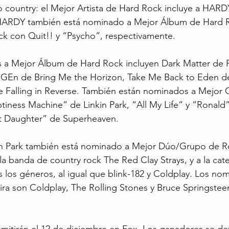
country: el Mejor Artista de Hard Rock incluye a HARDY
HARDY también está nominado a Mejor Álbum de Hard R
k con Quit!! y “Psycho”, respectivamente. 
 a Mejor Álbum de Hard Rock incluyen Dark Matter de P
n de Bring Me the Horizon, Take Me Back to Eden de
e Falling in Reverse. También están nominados a Mejor 
ness Machine” de Linkin Park, “All My Life” y “Ronald” 
t Daughter” de Superheaven. 
kin Park también está nominado a Mejor Dúo/Grupo de Ro
 banda de country rock The Red Clay Strays, y a la cat
los géneros, al igual que blink-182 y Coldplay. Los no
ira son Coldplay, The Rolling Stones y Bruce Springstee