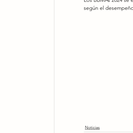
Los BBMAs 2024 se e
según el desempeño e
Noticias