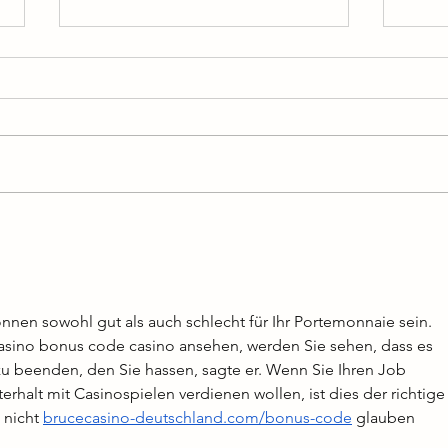
THE WARNING PREPARA
TAK
“EVERYTHING’S FALLING” Y
CEL
PRESENTA “RITUAL” COMO
“LO
NUEVO ADELANTO
EDI
nnen sowohl gut als auch schlecht für Ihr Portemonnaie sein. 
asino bonus code casino ansehen, werden Sie sehen, dass es 
zu beenden, den Sie hassen, sagte er. Wenn Sie Ihren Job 
halt mit Casinospielen verdienen wollen, ist dies der richtige
 nicht 
brucecasino-deutschland.com/bonus-code
 glauben