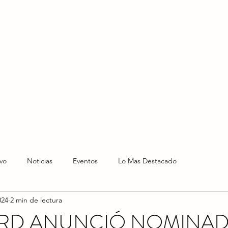
HOME
HOY
NOTICIAS
LO NUEVO
EVENTO
vo
Noticias
Eventos
Lo Mas Destacado
024
2 min de lectura
ARD ANUNCIÓ NOMINAD