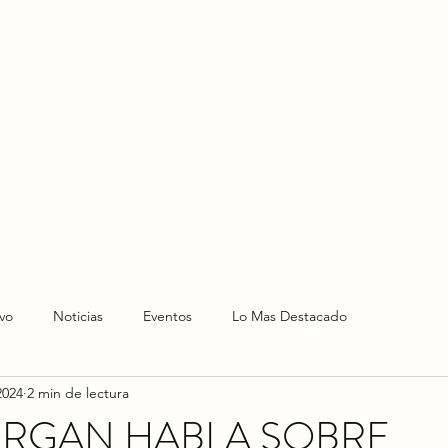
HOME
HOY
NOTICIAS
LO NUEVO
EVENTO
vo
Noticias
Eventos
Lo Mas Destacado
2024
2 min de lectura
ORGAN HABLA SOBRE