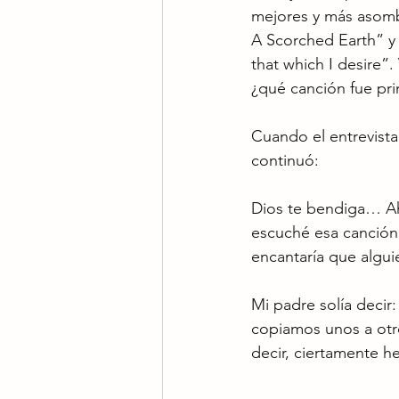
mejores y más asombr
A Scorched Earth” y 
that which I desire”
¿qué canción fue pr
Cuando el entrevist
continuó:
Dios te bendiga… Ah
escuché esa canción
encantaría que alguie
Mi padre solía decir
copiamos unos a otro
decir, ciertamente h