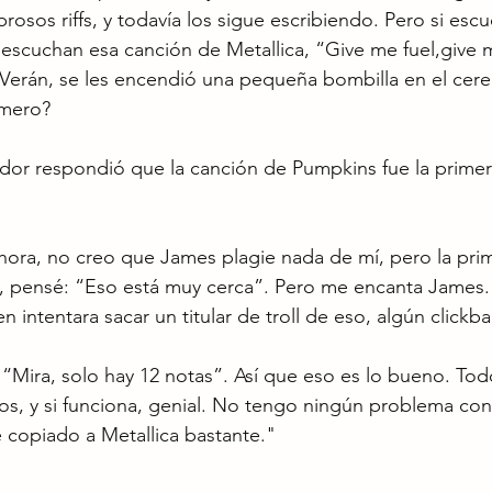
osos riffs, y todavía los sigue escribiendo. Pero si escu
escuchan esa canción de Metallica, “Give me fuel,give m
. Verán, se les encendió una pequeña bombilla en el ce
imero?
ador respondió que la canción de Pumpkins fue la prime
ora, no creo que James plagie nada de mí, pero la pri
, pensé: “Eso está muy cerca”. Pero me encanta James.
n intentara sacar un titular de troll de eso, algún clickba
: “Mira, solo hay 12 notas”. Así que eso es lo bueno. Tod
s, y si funciona, genial. No tengo ningún problema con
e copiado a Metallica bastante."