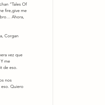
chan “Tales Of 
e fire,give me 
rebro… Ahora, 
ra, Corgan 
mera vez que 
 Y me 
it de eso.
os nos 
 eso. Quiero 