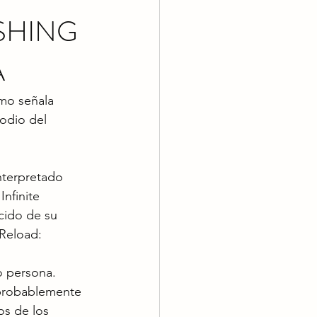
SHING
A
mo señala 
odio del 
nterpretado 
nfinite 
cido de su 
 Reload:
 persona. 
 probablemente 
os de los 