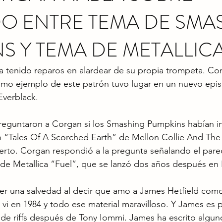
O ENTRE TEMA DE SMA
S Y TEMA DE METALLIC
a tenido reparos en alardear de su propia trompeta. Co
imo ejemplo de este patrón tuvo lugar en un nuevo epis
Everblack. 
preguntaron a Corgan si los Smashing Pumpkins habían i
n “Tales Of A Scorched Earth” de Mellon Collie And The I
erto. Corgan respondió a la pregunta señalando el pare
 de Metallica “Fuel”, que se lanzó dos años después en
r una salvedad al decir que amo a James Hetfield como
 vi en 1984 y todo ese material maravilloso. Y James es
de riffs después de Tony Iommi. James ha escrito algun