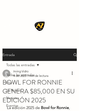
AZ ROCK
Entrada
Todas las entradas
Irving Vidro
Todas las entradas
4 dic 2025
1 min de lectura
BOWL FOR RONNIE
Hoy
GENERA $85,000 EN SU
Lo Nuevo
EDICIÓN 2025
Noticias
Eventos
La edición 2025 de 
Bowl for Ronnie
, 