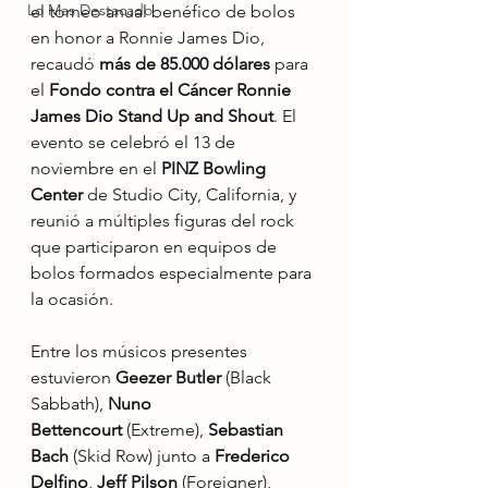
Lo Mas Destacado
el torneo anual benéfico de bolos 
en honor a Ronnie James Dio, 
recaudó 
más de 85.000 dólares
 para 
el 
Fondo contra el Cáncer Ronnie 
James Dio Stand Up and Shout
. El 
evento se celebró el 13 de 
noviembre en el 
PINZ Bowling 
Center
 de Studio City, California, y 
reunió a múltiples figuras del rock 
que participaron en equipos de 
bolos formados especialmente para 
la ocasión. 
Entre los músicos presentes 
estuvieron 
Geezer Butler
 (Black 
Sabbath), 
Nuno 
Bettencourt
 (Extreme), 
Sebastian 
Bach
 (Skid Row) junto a 
Frederico 
Delfino
, 
Jeff Pilson
 (Foreigner), 