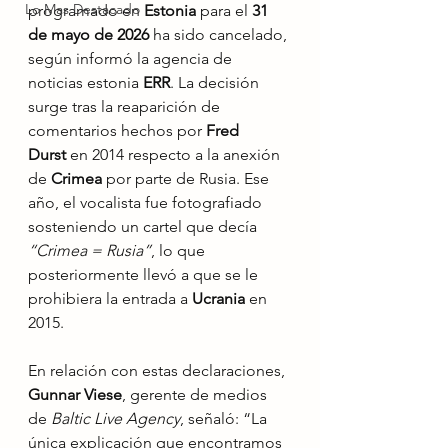
Lo Mas Destacado
programado en 
Estonia
 para el 
31 
de mayo de 2026
 ha sido cancelado, 
según informó la agencia de 
noticias estonia 
ERR
. La decisión 
surge tras la reaparición de 
comentarios hechos por 
Fred 
Durst
 en 2014 respecto a la anexión 
de 
Crimea
 por parte de Rusia. Ese 
año, el vocalista fue fotografiado 
sosteniendo un cartel que decía 
“Crimea = Rusia”
, lo que 
posteriormente llevó a que se le 
prohibiera la entrada a 
Ucrania
 en 
2015.
En relación con estas declaraciones, 
Gunnar Viese
, gerente de medios 
de 
Baltic Live Agency
, señaló: “La 
única explicación que encontramos 