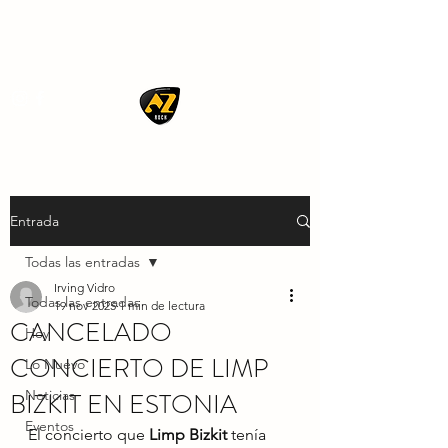
AZ ROCK
Entrada
Todas las entradas
Irving Vidro
Todas las entradas
19 nov 2025
1 min de lectura
CANCELADO
Hoy
CONCIERTO DE LIMP
Lo Nuevo
BIZKIT EN ESTONIA
Noticias
Eventos
El concierto que 
Limp Bizkit
 tenía 