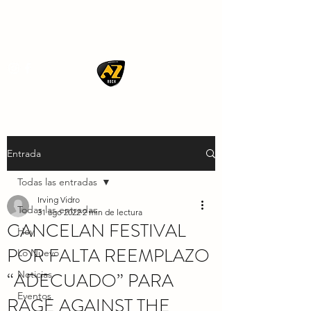
AZ ROCK
Entrada
Todas las entradas
Irving Vidro
Todas las entradas
31 ago 2022
2 min de lectura
CANCELAN FESTIVAL
Hoy
POR FALTA REEMPLAZO
Lo Nuevo
“ADECUADO” PARA
Noticias
Eventos
RAGE AGAINST THE