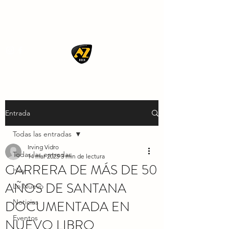
AZ ROCK
Entrada
Todas las entradas
Irving Vidro
Todas las entradas
14 mar 2025
3 min de lectura
CARRERA DE MÁS DE 50
Hoy
AÑOS DE SANTANA
Lo Nuevo
DOCUMENTADA EN
Noticias
Eventos
NUEVO LIBRO