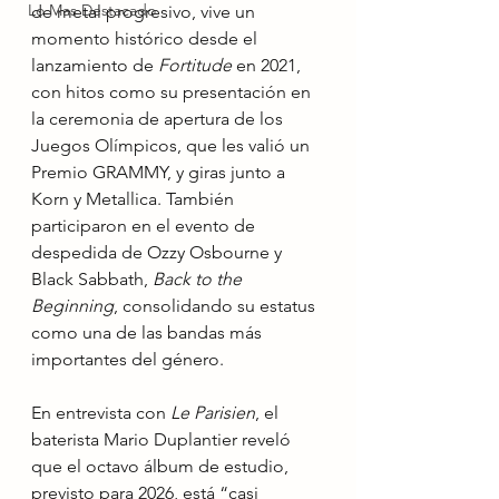
Lo Mas Destacado
de metal progresivo, vive un 
momento histórico desde el 
lanzamiento de 
Fortitude
 en 2021, 
con hitos como su presentación en 
la ceremonia de apertura de los 
Juegos Olímpicos, que les valió un 
Premio GRAMMY, y giras junto a 
Korn y Metallica. También 
participaron en el evento de 
despedida de Ozzy Osbourne y 
Black Sabbath, 
Back to the 
Beginning
, consolidando su estatus 
como una de las bandas más 
importantes del género.
En entrevista con 
Le Parisien
, el 
baterista Mario Duplantier reveló 
que el octavo álbum de estudio, 
previsto para 2026, está “casi 