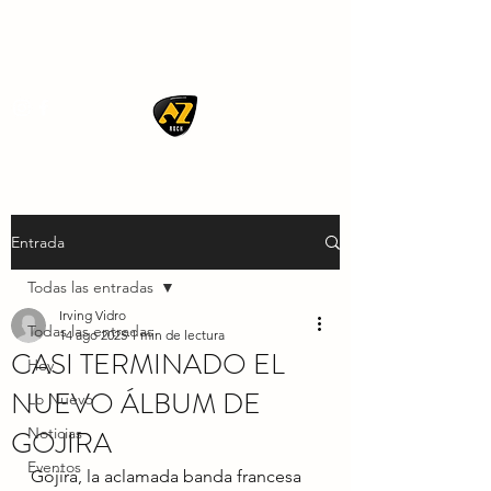
AZ ROCK
Entrada
Todas las entradas
Irving Vidro
Todas las entradas
14 ago 2025
1 min de lectura
CASI TERMINADO EL
Hoy
NUEVO ÁLBUM DE
Lo Nuevo
GOJIRA
Noticias
Eventos
Gojira, la aclamada banda francesa 