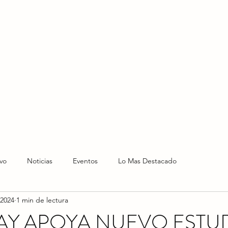
HOME
HOY
NOTICIAS
LO NUEVO
EVENTO
vo
Noticias
Eventos
Lo Mas Destacado
 2024
1 min de lectura
AY APOYA NUEVO ESTU