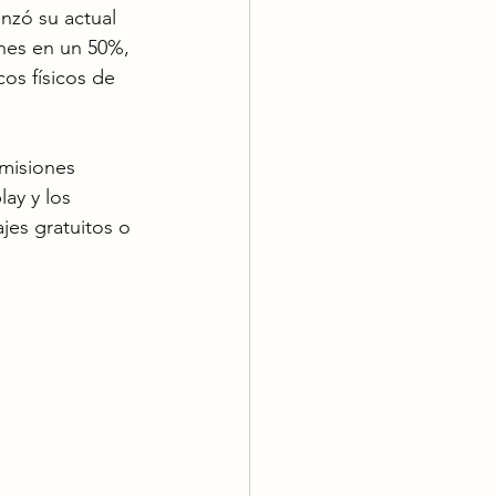
nzó su actual 
nes en un 50%, 
os físicos de 
emisiones 
ay y los 
jes gratuitos o 