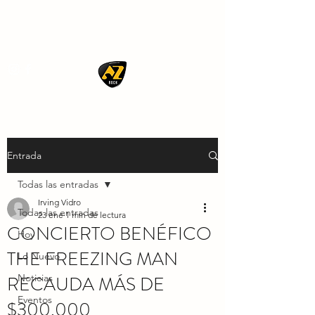
AZ ROCK
Entrada
Todas las entradas
Irving Vidro
Todas las entradas
23 ene
1 min de lectura
CONCIERTO BENÉFICO
Hoy
THE FREEZING MAN
Lo Nuevo
RECAUDA MÁS DE
Noticias
Eventos
$300,000