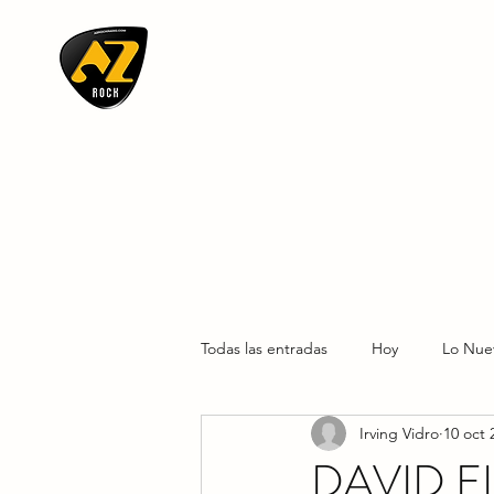
AZ ROCK
Todas las entradas
Hoy
Lo Nue
Irving Vidro
10 oct 
DAVID E