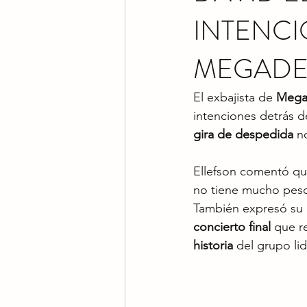
INTENCI
MEGADE
El exbajista de 
Mega
intenciones detrás d
gira de despedida
 n
Ellefson comentó qu
no tiene mucho peso
También expresó su 
concierto final
 que r
historia
 del grupo li