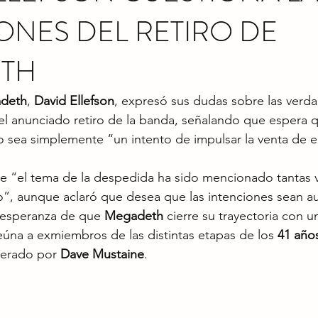
ONES DEL RETIRO DE
TH
deth
, 
David Ellefson
, expresó sus dudas sobre las verda
el anunciado retiro de la banda, señalando que espera q
o sea simplemente “un intento de impulsar la venta de e
e “el tema de la despedida ha sido mencionado tantas 
”, aunque aclaró que desea que las intenciones sean au
esperanza de que 
Megadeth
 cierre su trayectoria con u
eúna a exmiembros de las distintas etapas de los 
41 año
derado por 
Dave Mustaine
.