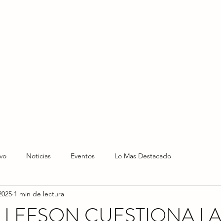
HOME
HOY
NOTICIAS
LO NUEVO
EVENTO
vo
Noticias
Eventos
Lo Mas Destacado
2025
1 min de lectura
LLEFSON CUESTIONA L