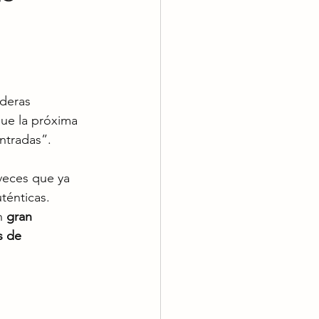
deras 
ue la próxima 
ntradas”.
veces que ya 
ténticas. 
n 
gran 
s de 