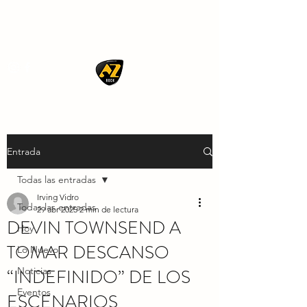
AZ ROCK
Entrada
Todas las entradas
Irving Vidro
Todas las entradas
29 abr 2025
2 min de lectura
DEVIN TOWNSEND A
Hoy
TOMAR DESCANSO
Lo Nuevo
“INDEFINIDO” DE LOS
Noticias
Eventos
ESCENARIOS