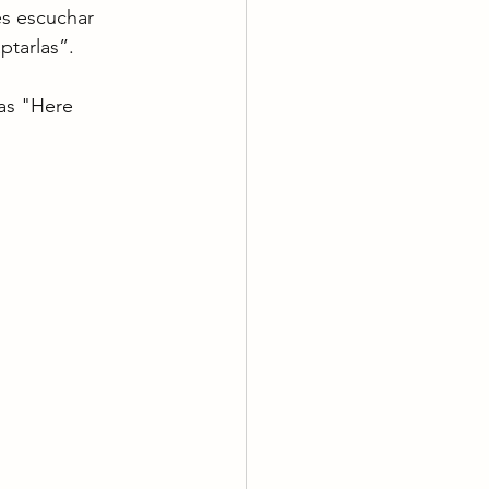
es escuchar 
ptarlas”.
das "Here 