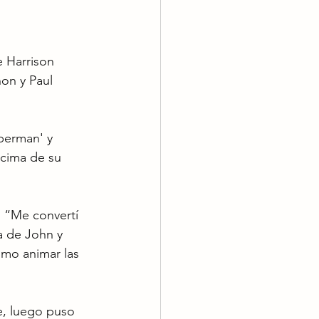
 Harrison 
on y Paul 
perman' y 
cima de su 
: “Me convertí 
a de John y 
ómo animar las 
e, luego puso 