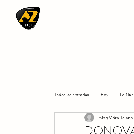
AZ ROCK
Todas las entradas
Hoy
Lo Nue
Irving Vidro
15 ene
DONOVA