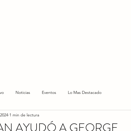
HOME
HOY
NOTICIAS
LO NUEVO
EVENTO
vo
Noticias
Eventos
Lo Mas Destacado
 2024
1 min de lectura
N AYUDÓ A GEORGE