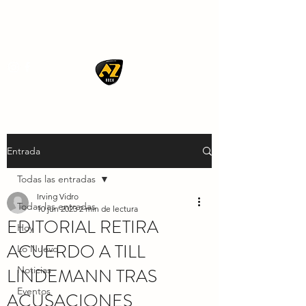
AZ ROCK
Entrada
Todas las entradas
Irving Vidro
Todas las entradas
10 jun 2023
2 min de lectura
EDITORIAL RETIRA
Hoy
ACUERDO A TILL
Lo Nuevo
LINDEMANN TRAS
Noticias
Eventos
ACUSACIONES