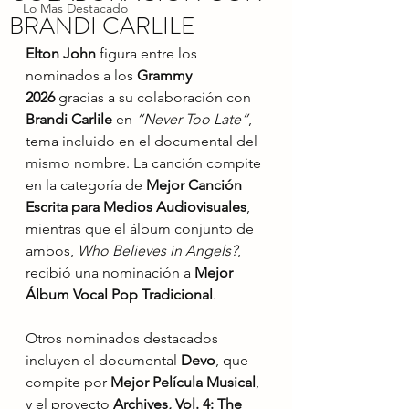
Lo Mas Destacado
BRANDI CARLILE
Elton John
 figura entre los 
nominados a los 
Grammy 
2026
 gracias a su colaboración con 
Brandi Carlile
 en 
“Never Too Late”
, 
tema incluido en el documental del 
mismo nombre. La canción compite 
en la categoría de 
Mejor Canción 
Escrita para Medios Audiovisuales
, 
mientras que el álbum conjunto de 
ambos, 
Who Believes in Angels?
, 
recibió una nominación a 
Mejor 
Álbum Vocal Pop Tradicional
.
Otros nominados destacados 
incluyen el documental 
Devo
, que 
compite por 
Mejor Película Musical
, 
y el proyecto 
Archives, Vol. 4: The 