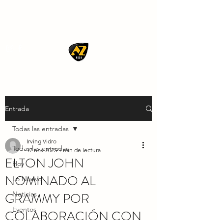
AZ ROCK
Entrada
Todas las entradas
Irving Vidro
Todas las entradas
17 nov 2025
1 min de lectura
ELTON JOHN
Hoy
NOMINADO AL
Lo Nuevo
GRAMMY POR
Noticias
Eventos
COLABORACIÓN CON