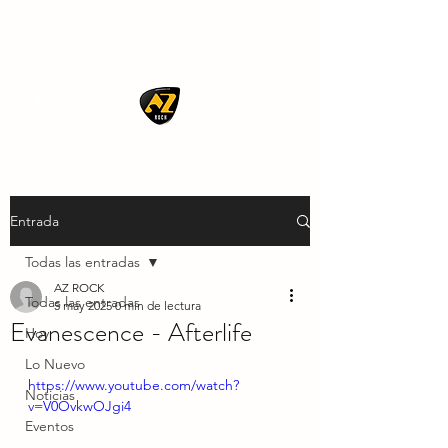
AZ ROCK
Entrada
Todas las entradas
AZ ROCK
Todas las entradas
5 may 2025
0 min de lectura
Evanescence - Afterlife
Hoy
Lo Nuevo
https://www.youtube.com/watch?
Noticias
v=V0OvkwOJgi4
Eventos