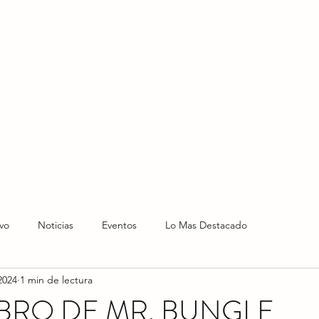
HOME
HOY
NOTICIAS
LO NUEVO
EVENTO
vo
Noticias
Eventos
Lo Mas Destacado
2024
1 min de lectura
BRO DE MR. BUNGLE