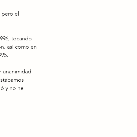
 pero el 
996, tocando 
ón, así como en 
995.
r unanimidad 
 estábamos 
jó y no he 