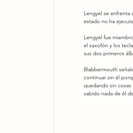
Lengyel se enfrenta 
estado no ha ejecut
Lengyel fue miembro
el saxofón y los tec
sus dos primeros álb
Blabbermouth señala
continuar sin él por
quedando sin cosas q
sabido nada de él d