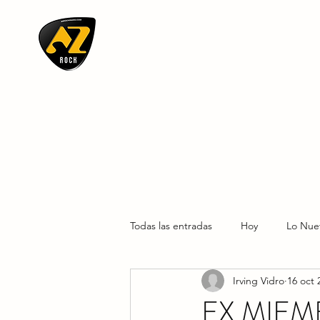
AZ ROCK
Todas las entradas
Hoy
Lo Nue
Irving Vidro
16 oct 
EX MIEM