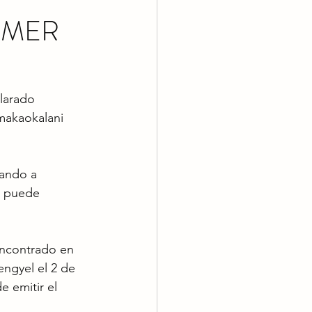
IMER
larado 
makaokalani 
ando a 
e puede 
encontrado en 
engyel el 2 de 
e emitir el 