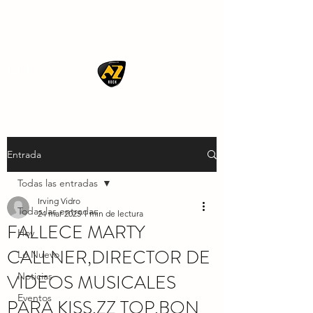
AZ ROCK
Entrada
Todas las entradas
Irving Vidro
Todas las entradas
24 mar 2025
1 min de lectura
FALLECE MARTY
Hoy
CALLNER,DIRECTOR DE
Lo Nuevo
VIDEOS MUSICALES
Noticias
Eventos
PARA KISS,ZZ TOP,BON