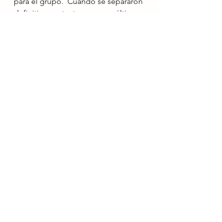
para el grupo.  Cuando se separaron 
definitivamente, tocaron sus últimos 
shows en Missouri: dos noches en el 
propio Blue Note de Columbia y 
dos noches en Mississippi Nights”.
Noticias