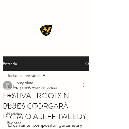
AZ ROCK
Entrada
Todas las entradas
Irving Vidro
Todas las entradas
16 jul 2022
2 min de lectura
FESTIVAL ROOTS N
Hoy
BLUES OTORGARÁ
Lo Nuevo
PREMIO A JEFF TWEEDY
Noticias
Eventos
El cantante, compositor, guitarrista y 