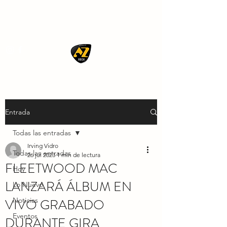
AZ ROCK
Entrada
Todas las entradas
Irving Vidro
Todas las entradas
26 jul 2023
1 min de lectura
FLEETWOOD MAC
Hoy
LANZARÁ ÁLBUM EN
Lo Nuevo
VIVO GRABADO
Noticias
Eventos
DURANTE GIRA