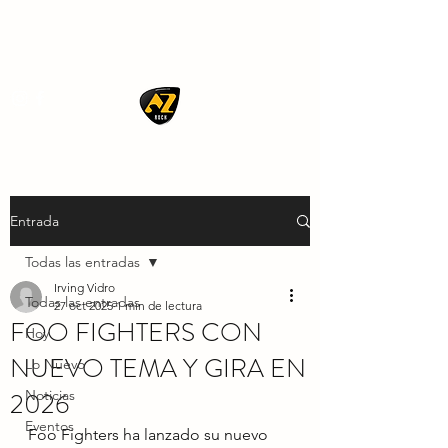
AZ ROCK
Entrada
Todas las entradas
Irving Vidro
Todas las entradas
27 oct 2025
1 min de lectura
FOO FIGHTERS CON
Hoy
NUEVO TEMA Y GIRA EN
Lo Nuevo
2026
Noticias
Eventos
Foo Fighters ha lanzado su nuevo 