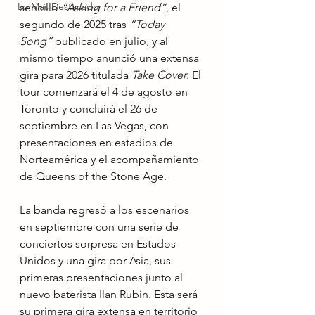
Lo Mas Destacado
sencillo 
“Asking for a Friend”
, el 
segundo de 2025 tras 
“Today 
Song”
 publicado en julio, y al 
mismo tiempo anunció una extensa 
gira para 2026 titulada 
Take Cover
. El 
tour comenzará el 4 de agosto en 
Toronto y concluirá el 26 de 
septiembre en Las Vegas, con 
presentaciones en estadios de 
Norteamérica y el acompañamiento 
de Queens of the Stone Age.
La banda regresó a los escenarios 
en septiembre con una serie de 
conciertos sorpresa en Estados 
Unidos y una gira por Asia, sus 
primeras presentaciones junto al 
nuevo baterista Ilan Rubin. Esta será 
su primera gira extensa en territorio 