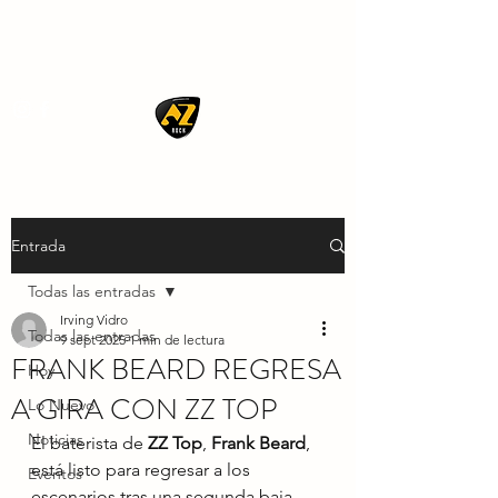
AZ ROCK
Entrada
Todas las entradas
Irving Vidro
Todas las entradas
9 sept 2025
1 min de lectura
FRANK BEARD REGRESA
Hoy
A GIRA CON ZZ TOP
Lo Nuevo
Noticias
El baterista de 
ZZ Top
, 
Frank Beard
, 
está listo para regresar a los 
Eventos
escenarios tras una segunda baja 