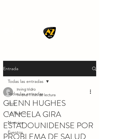
AZ ROCK
Entrada
Todas las entradas
Irving Vidro
Todas las entradas
14 ene
1 min de lectura
GLENN HUGHES
Hoy
CANCELA GIRA
Lo Nuevo
ESTADOUNIDENSE POR
Noticias
Eventos
PROBLEMA DE SALUD