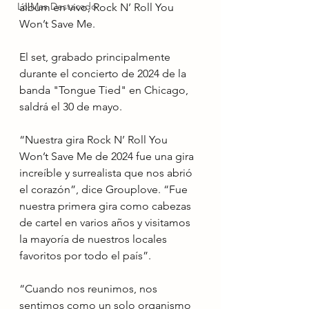
Lo Mas Destacado
álbum en vivo, Rock N’ Roll You 
Won’t Save Me.
El set, grabado principalmente 
durante el concierto de 2024 de la 
banda "Tongue Tied" en Chicago, 
saldrá el 30 de mayo.
“Nuestra gira Rock N’ Roll You 
Won’t Save Me de 2024 fue una gira 
increíble y surrealista que nos abrió 
el corazón”, dice Grouplove. “Fue 
nuestra primera gira como cabezas 
de cartel en varios años y visitamos 
la mayoría de nuestros locales 
favoritos por todo el país”.
“Cuando nos reunimos, nos 
sentimos como un solo organismo 