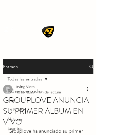
AZ ROCK
Entrada
Todas las entradas
Irving Vidro
Todas las entradas
10 abr 2025
1 min de lectura
GROUPLOVE ANUNCIA
Hoy
SU PRIMER ÁLBUM EN
Lo Nuevo
VIVO
Noticias
Eventos
Grouplove ha anunciado su primer 