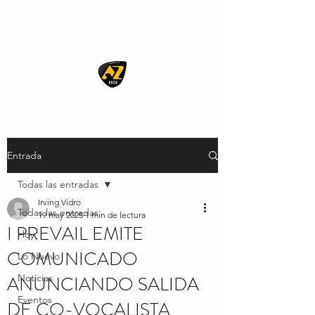
AZ ROCK
Entrada
Todas las entradas
Irving Vidro
Todas las entradas
19 may 2025
1 min de lectura
I PREVAIL EMITE
Hoy
COMUNICADO
Lo Nuevo
ANUNCIANDO SALIDA
Noticias
Eventos
DE CO-VOCALISTA