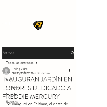
AZ ROCK
Entrada
Todas las entradas
Irving Vidro
Todas las entradas
28 sept 2025
1 min de lectura
INAUGURAN JARDÍN EN
Hoy
LONDRES DEDICADO A
Lo Nuevo
FREDDIE MERCURY
Noticias
Eventos
Se inauguró en Feltham, al oeste de 