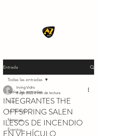
AZ ROCK
Entrada
Todas las entradas
Irving Vidro
Todas las entradas
8 ago 2022
2 min de lectura
INTEGRANTES THE
Hoy
OFFSPRING SALEN
Lo Nuevo
ILESOS DE INCENDIO
Noticias
Eventos
EN VEHÍCULO