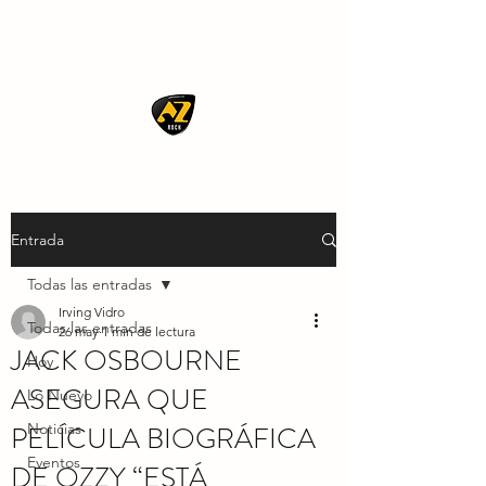
AZ ROCK
Entrada
Todas las entradas
Irving Vidro
Todas las entradas
26 may
1 min de lectura
JACK OSBOURNE
Hoy
ASEGURA QUE
Lo Nuevo
PELÍCULA BIOGRÁFICA
Noticias
Eventos
DE OZZY “ESTÁ