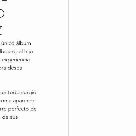
O
Z
l único álbum 
board, el hijo 
 experiencia 
ora desea 
ue todo surgió 
ron a aparecer 
rre perfecto de 
o de sus 