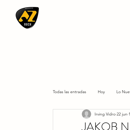
AZ ROCK
Todas las entradas
Hoy
Lo Nue
Irving Vidro
22 jun
JAKOB N