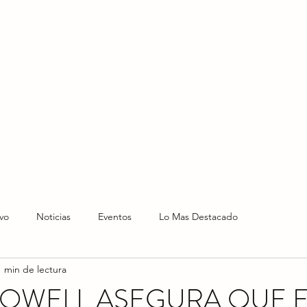
HOME
HOY
NOTICIAS
LO NUEVO
EVENTO
vo
Noticias
Eventos
Lo Mas Destacado
1 min de lectura
OWELL ASEGURA QUE E