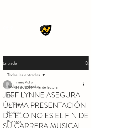
AZ ROCK
Entrada
Todas las entradas
Irving Vidro
Todas las entradas
24 dic 2024
1 min de lectura
JEFF LYNNE ASEGURA
Hoy
ÚLTIMA PRESENTACIÓN
Lo Nuevo
DE ELO NO ES EL FIN DE
Noticias
Eventos
SU CARRERA MUSICAL