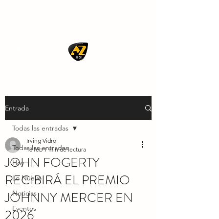
AZ ROCK
Entrada
Todas las entradas
Irving Vidro
Todas las entradas
18 feb
1 min de lectura
JOHN FOGERTY
Hoy
RECIBIRÁ EL PREMIO
Lo Nuevo
JOHNNY MERCER EN
Noticias
Eventos
2026