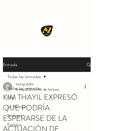
AZ ROCK
Entrada
Todas las entradas
Irving Vidro
Todas las entradas
8 may 2025
2 min de lectura
KIM THAYIL EXPRESÓ
Hoy
QUE PODRÍA
Lo Nuevo
ESPERARSE DE LA
Noticias
Eventos
ACTUACIÓN DE