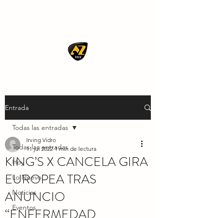
AZ ROCK
Entrada
Todas las entradas
Irving Vidro
Todas las entradas
11 jul 2022
1 min de lectura
KING’S X CANCELA GIRA
Hoy
EUROPEA TRAS
Lo Nuevo
ANUNCIO
Noticias
Eventos
“ENFERMEDAD