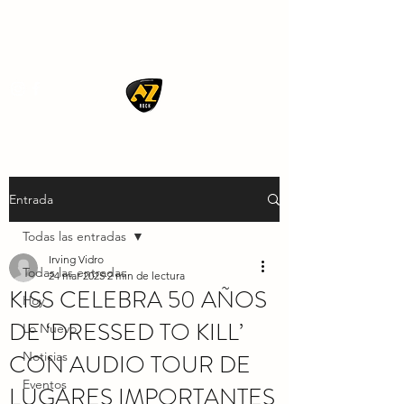
AZ ROCK
Entrada
Todas las entradas
Irving Vidro
Todas las entradas
24 mar 2025
2 min de lectura
KISS CELEBRA 50 AÑOS
Hoy
DE ‘DRESSED TO KILL’
Lo Nuevo
CON AUDIO TOUR DE
Noticias
Eventos
LUGARES IMPORTANTES