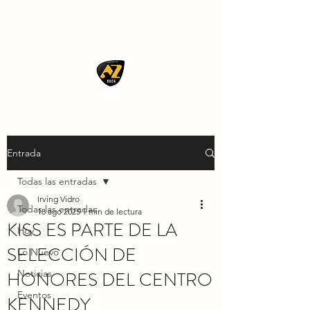
AZ ROCK
Entrada
Todas las entradas
Irving Vidro
Todas las entradas
18 ago 2025
1 min de lectura
KISS ES PARTE DE LA
Hoy
SELECCIÓN DE
Lo Nuevo
HONORES DEL CENTRO
Noticias
Eventos
KENNEDY