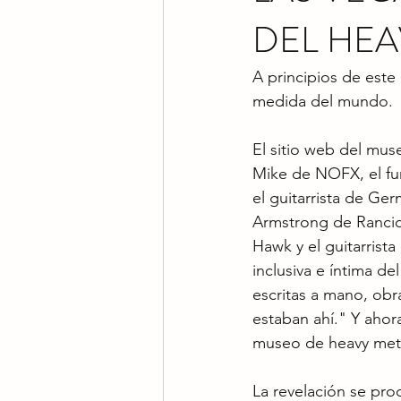
DEL HEA
A principios de este
medida del mundo.
El sitio web del muse
Mike de NOFX, el fu
el guitarrista de Ge
Armstrong de Rancid,
Hawk y el guitarrist
inclusiva e íntima de
escritas a mano, obr
estaban ahí." Y ahor
museo de heavy meta
La revelación se pro