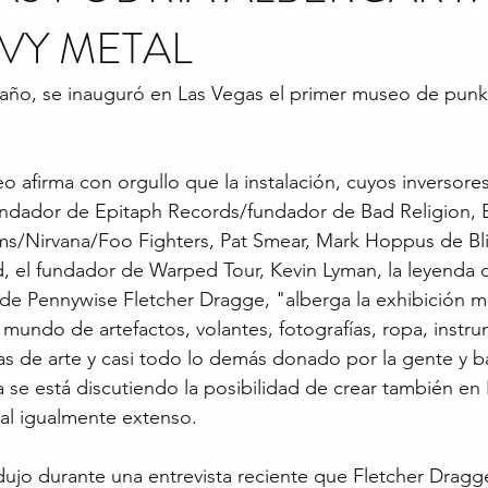
VY METAL
 año, se inauguró en Las Vegas el primer museo de punk
o afirma con orgullo que la instalación, cuyos inversores
ndador de Epitaph Records/fundador de Bad Religion, B
rms/Nirvana/Foo Fighters, Pat Smear, Mark Hoppus de Bli
 el fundador de Warped Tour, Kevin Lyman, la leyenda d
a de Pennywise Fletcher Dragge, "alberga la exhibición m
l mundo de artefactos, volantes, fotografías, ropa, instru
as de arte y casi todo lo demás donado por la gente y 
a se está discutiendo la posibilidad de crear también en
l igualmente extenso.
dujo durante una entrevista reciente que Fletcher Dragge