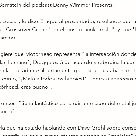
h Bernstein del podcast Danny Wimmer Presents.
 cosas", le dice Dragge al presentador, revelando que 
ar 'Crossover Corner' en el museo punk "malo", y que "
camino".
giere que Motorhead representa "la intersección donde 
dan la mano", Dragge está de acuerdo y rebobina la con
n la que admite abiertamente que "si te gustaba el meta
 como, '¡Mata a todos los hippies!'... pero si aparecías
örhead, eras bueno".
ntonces: "Sería fantástico construir un museo del metal ju
lando".
la que ha estado hablando con Dave Grohl sobre conseg