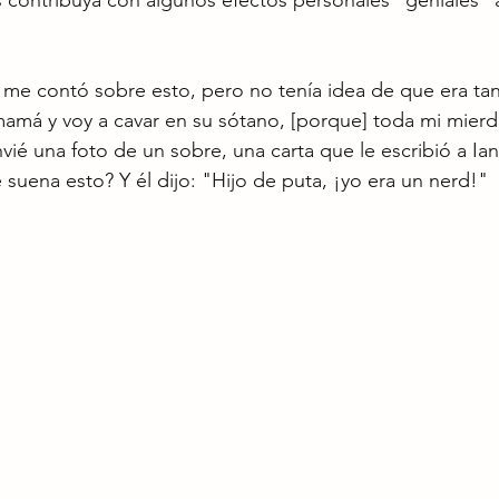
s contribuya con algunos efectos personales "geniales" 
] me contó sobre esto, pero no tenía idea de que era tan 
mamá y voy a cavar en su sótano, [porque] toda mi mierd
vié una foto de un sobre, una carta que le escribió a I
¿Te suena esto? Y él dijo: "Hijo de puta, ¡yo era un nerd!"