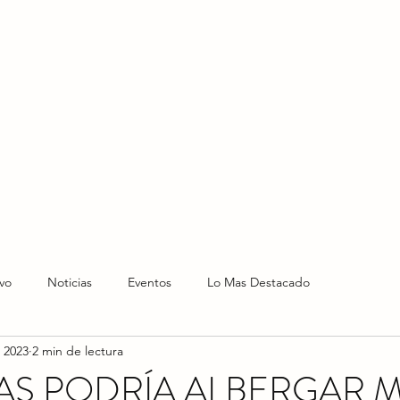
HOME
HOY
NOTICIAS
LO NUEVO
EVENTO
vo
Noticias
Eventos
Lo Mas Destacado
 2023
2 min de lectura
AS PODRÍA ALBERGAR 