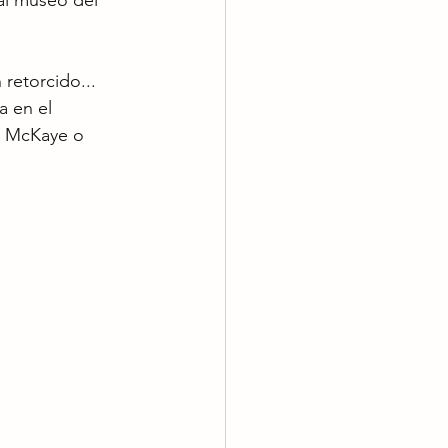
al museo del 
retorcido... 
a en el 
an McKaye o 