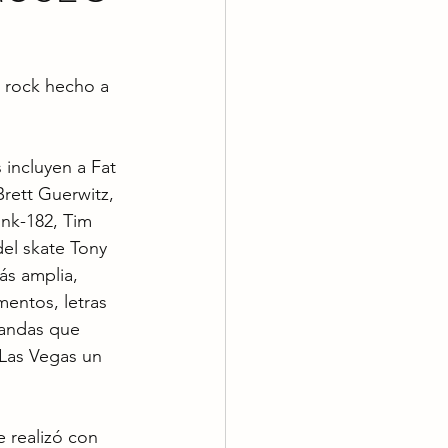
 rock hecho a 
 incluyen a Fat 
rett Guerwitz, 
nk-182, Tim 
el skate Tony 
ás amplia, 
mentos, letras 
bandas que 
 Las Vegas un 
 realizó con 