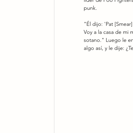
líder de Foo Fighter
punk.
"Él dijo: 'Pat [Smear
Voy a la casa de mi 
sotano." Luego le en
algo así, y le dije: 