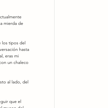
actualmente 
la mierda de 
los tipos del 
versación hasta 
l, eras mi 
 con un chaleco 
sto al lado, del 
uir que el 