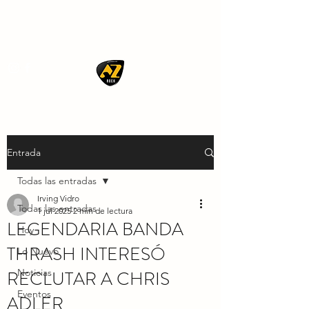
AZ ROCK
Entrada
Todas las entradas
Irving Vidro
Todas las entradas
1 jul 2025
2 min de lectura
LEGENDARIA BANDA
Hoy
THRASH INTERESÓ
Lo Nuevo
RECLUTAR A CHRIS
Noticias
Eventos
ADLER