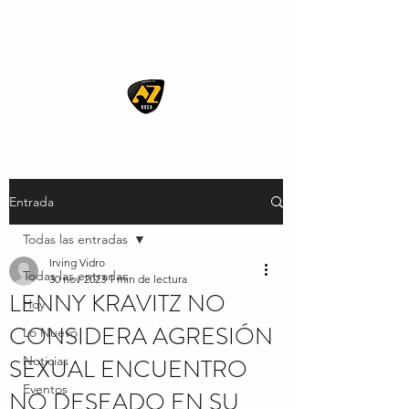
AZ ROCK
Entrada
Todas las entradas
Irving Vidro
Todas las entradas
30 nov 2023
1 min de lectura
LENNY KRAVITZ NO
Hoy
CONSIDERA AGRESIÓN
Lo Nuevo
SEXUAL ENCUENTRO
Noticias
Eventos
NO DESEADO EN SU